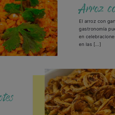
Arroz co
El arroz con gan
gastronomía pue
en celebraciones
en las […]
otes