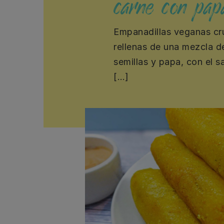
carne con pap
Empanadillas veganas cru
rellenas de una mezcla d
semillas y papa, con el s
[…]