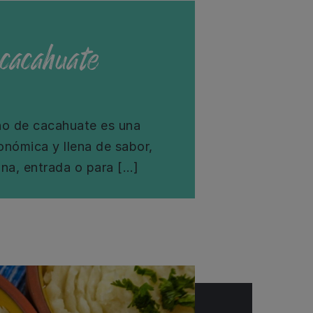
cacahuate
no de cacahuate es una
onómica y llena de sabor,
na, entrada o para […]