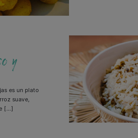
co y
jas es un plato
rroz suave,
de […]