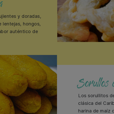
a
jientes y doradas,
e lentejas, hongos,
abor auténtico de
Sorullos
Los sorullitos d
clásica del Car
harina de maíz q