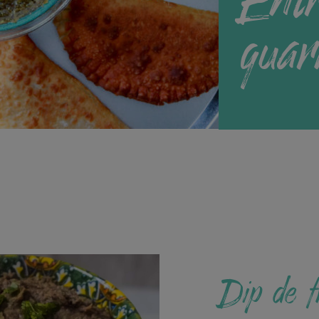
guar
Dip de fr