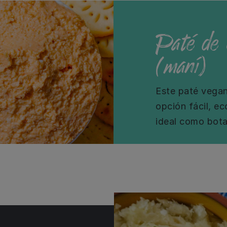
Paté de 
(maní)
Este paté vega
opción fácil, ec
ideal como bota