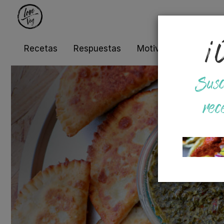
¡Ú
Recetas
Respuestas
Motivos
Salud
Susc
rec