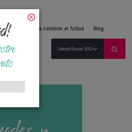
ad!
 de plantas para celebrar el futbol
Blog
estro
United States (ES)
atis
adas y