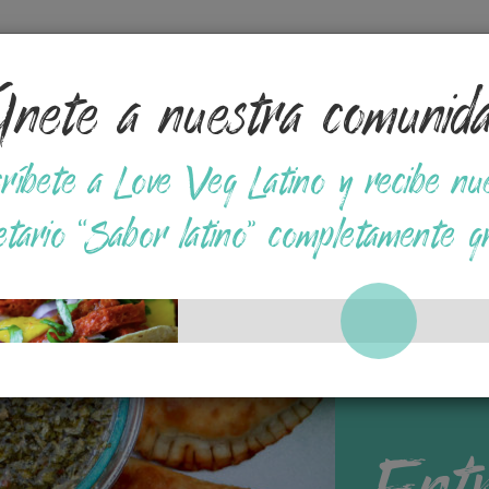
nete a nuestra comunid
Tips
Opciones en Supermercados
Recetas a base
ríbete a Love Veg Latino y recibe nu
etario “Sabor latino” completamente gr
Entr