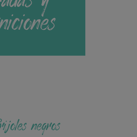
niciones
ijoles negros