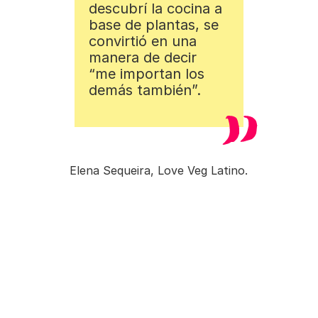
descubrí la cocina a
base de plantas, se
convirtió en una
manera de decir
“me importan los
demás también”.
Elena Sequeira, Love Veg Latino.