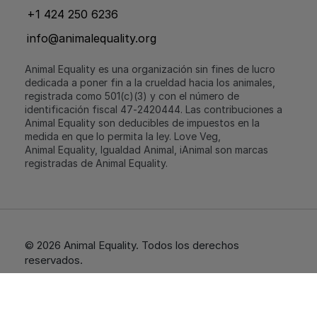
+1 424 250 6236
info@animalequality.org
Animal Equality es una organización sin fines de lucro
dedicada a poner fin a la crueldad hacia los animales,
registrada como 501(c)(3) y con el número de
identificación fiscal 47‑2420444. Las contribuciones a
Animal Equality son deducibles de impuestos en la
medida en que lo permita la ley. Love Veg,
Animal Equality, Igualdad Animal, iAnimal son marcas
registradas de Animal Equality.
© 2026 Animal Equality. Todos los derechos
reservados.
Terms of use
Privacy policy