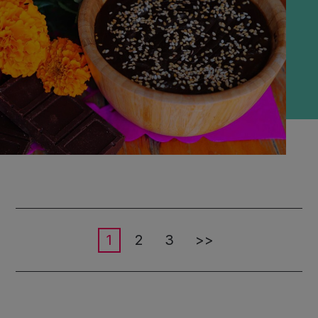
1
2
3
>>