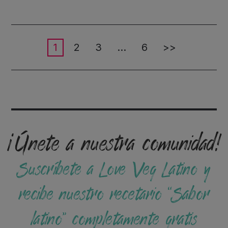
1
2
3
…
6
>>
¡Únete a nuestra comunidad!
Suscríbete a Love Veg Latino y
recibe nuestro recetario “Sabor
latino” completamente gratis