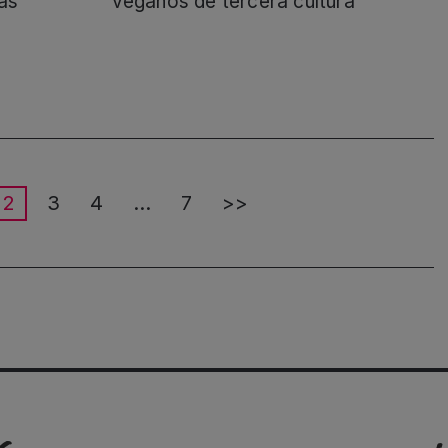
as
veganos de tercera cultura
2
3
4
…
7
>>