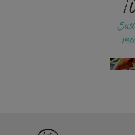
¡Ú
Susc
rec