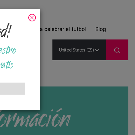
ad!
 de plantas para celebrar el futbol
Blog
estro
United States (ES)
atis
ormación