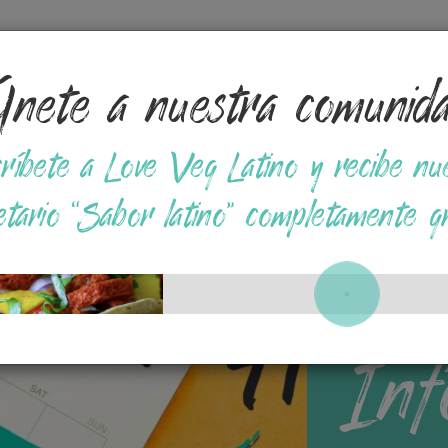
nete a nuestra comunid
Tips
Opciones en Supermercados
Recetas a base
ríbete a Love Veg Latino y recibe nu
etario “Sabor latino” completamente gr
Inf