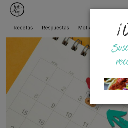
¡Ú
Recetas
Respuestas
Motivos
Salud
Susc
rec