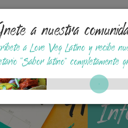
nete a nuestra comunid
Tips
Opciones en Supermercados
Recetas a base
ríbete a Love Veg Latino y recibe nu
etario “Sabor latino” completamente gr
Inf