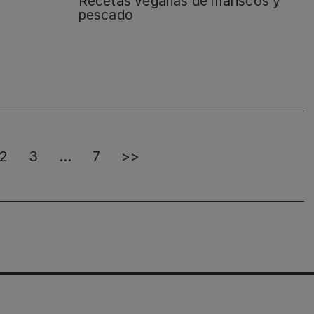
Recetas veganas de mariscos y
pescado
2
3
…
7
>>