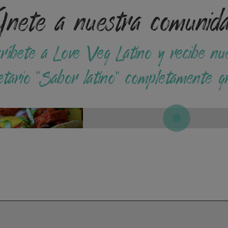
nete a nuestra comunid
ríbete a Love Veg Latino y recibe nu
etario “Sabor latino” completamente gr