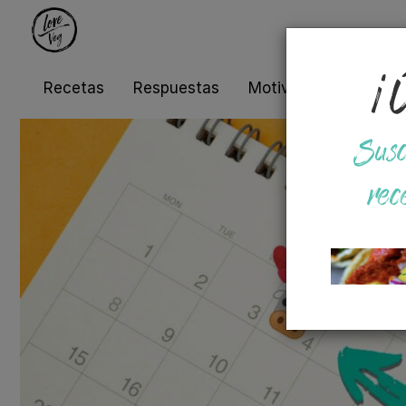
¡Ú
Recetas
Respuestas
Motivos
Salud
Susc
rec