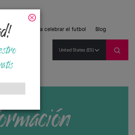
ad!
 de plantas para celebrar el futbol
Blog
estro
United States (ES)
atis
ormación