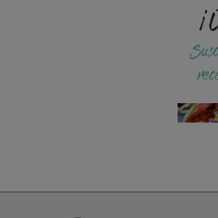
¡Ú
Susc
rec