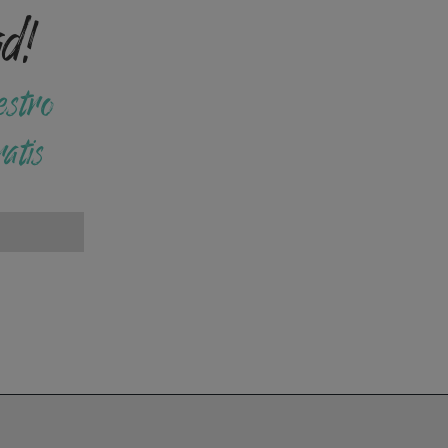
ad!
estro
atis