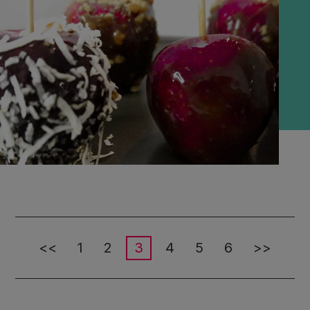
<<
1
2
3
4
5
6
>>