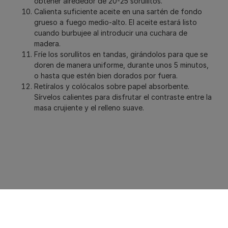
obtener alrededor de 20-25 sorullitos.
Calienta suficiente aceite en una sartén de fondo
grueso a fuego medio-alto. El aceite estará listo
cuando burbujee al introducir una cuchara de
madera.
Fríe los sorullitos en tandas, girándolos para que se
doren de manera uniforme, durante unos 5 minutos,
o hasta que estén bien dorados por fuera.
Retíralos y colócalos sobre papel absorbente.
Sírvelos calientes para disfrutar el contraste entre la
masa crujiente y el relleno suave.