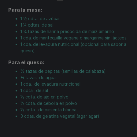
Para la masa:
1 ½
cdta.
de azúcar
1 ¼
cdtas.
de sal
1 ¼
tazas
de harina precocida de maíz amarillo
1
cda.
de mantequilla vegana o margarina sin lácteos
1
cda.
de levadura nutricional (opcional para sabor a
queso)
Para el queso:
⅔
tazas
de pepitas (semillas de calabaza)
¾
tazas
de agua
1
cda.
de levadura nutricional
1
cdta.
de sal
½
cdta.
de ajo en polvo
½
cdta.
de cebolla en polvo
½
cdta.
de pimienta blanca
3
cdas.
de gelatina vegetal (agar agar)