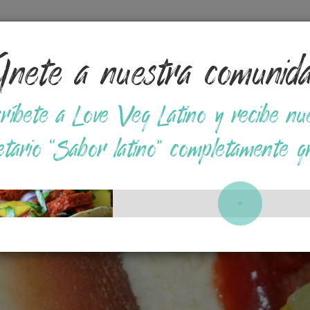
nete a nuestra comunid
Tips
Opciones en Supermercados
Recetas a base
ríbete a Love Veg Latino y recibe nu
etario “Sabor latino” completamente gr