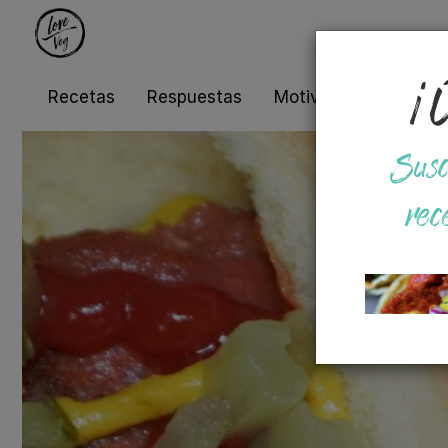
¡Ú
Recetas
Respuestas
Motivos
Salud
Susc
rec