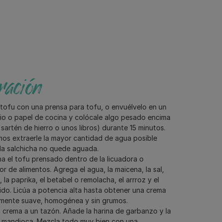
ación
 tofu con una prensa para tofu, o envuélvelo en un
io o papel de cocina y colócale algo pesado encima
sartén de hierro o unos libros) durante 15 minutos.
os extraerle la mayor cantidad de agua posible
la salchicha no quede aguada.
 el tofu prensado dentro de la licuadora o
r de alimentos. Agrega el agua, la maicena, la sal,
, la paprika, el betabel o remolacha, el arrroz y el
ido. Licúa a potencia alta hasta obtener una crema
mente suave, homogénea y sin grumos.
 crema a un tazón. Añade la harina de garbanzo y la
 mandioca. Mezcla todo muy bien con una