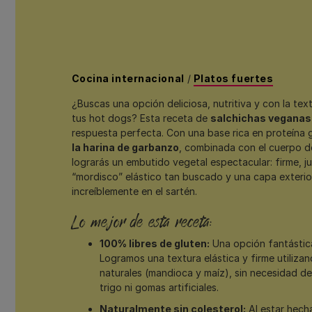
Cocina internacional
/
Platos fuertes
¿Buscas una opción deliciosa, nutritiva y con la text
tus hot dogs? Esta receta de
salchichas veganas
respuesta perfecta. Con una base rica en proteína g
la harina de garbanzo
, combinada con el cuerpo de
lograrás un embutido vegetal espectacular: firme, j
“mordisco” elástico tan buscado y una capa exterio
increíblemente en el sartén.
Lo mejor de esta receta:
100% libres de gluten:
Una opción fantástica
Logramos una textura elástica y firme utiliza
naturales (mandioca y maíz), sin necesidad de
trigo ni gomas artificiales.
Naturalmente sin colesterol:
Al estar hech