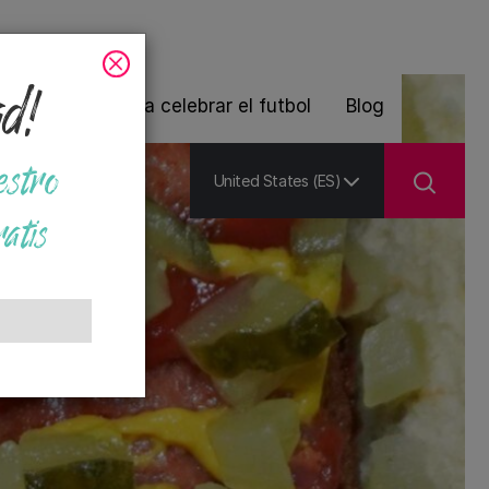
ad!
 de plantas para celebrar el futbol
Blog
estro
United States (ES)
atis