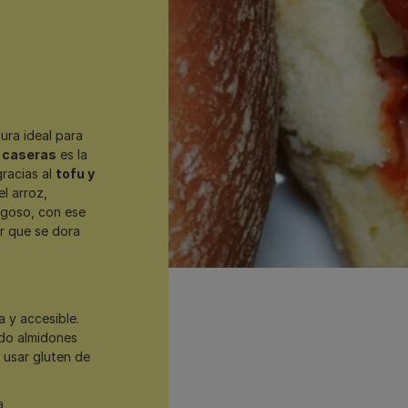
ura ideal para
 caseras
es la
racias al
tofu y
l arroz,
ugoso, con ese
r que se dora
 y accesible.
ndo almidones
 usar gluten de
a