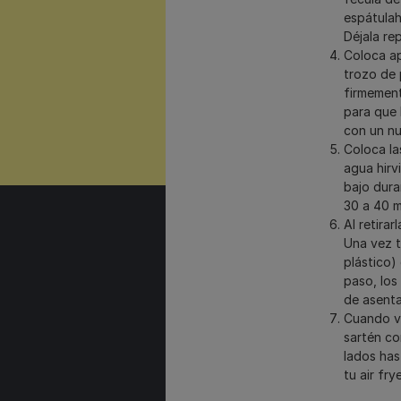
espátulah
Déjala re
Coloca ap
trozo de 
firmement
para que 
con un nu
Coloca la
agua hirv
bajo dura
30 a 40 m
Al retirar
Una vez t
plástico)
paso, los
de asenta
Cuando va
sartén co
lados has
tu air fry