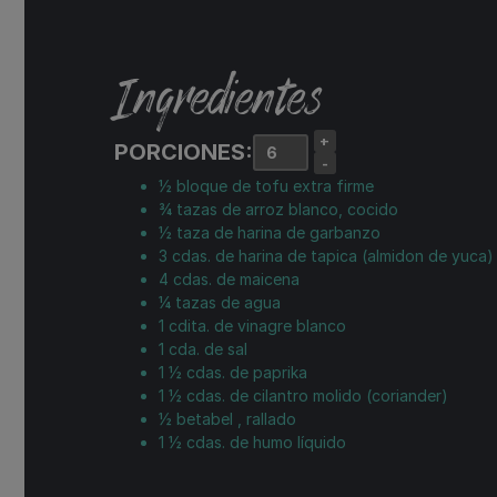
Ingredientes
+
PORCIONES:
-
½
bloque
de tofu extra firme
¾
tazas
de arroz blanco, cocido
½
taza
de harina de garbanzo
3
cdas.
de harina de tapica (almidon de yuca)
4
cdas.
de maicena
¼
tazas de
agua
1
cdita.
de vinagre blanco
1
cda.
de sal
1 ½
cdas.
de paprika
1 ½
cdas.
de cilantro molido (coriander)
½
betabel
, rallado
1 ½
cdas.
de humo líquido