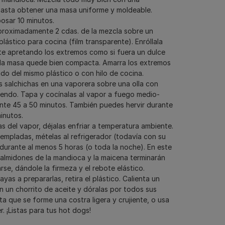
asta obtener una masa uniforme y moldeable.
posar 10 minutos.
roximadamente 2 cdas. de la mezcla sobre un
plástico para cocina (film transparente). Enróllala
e apretando los extremos como si fuera un dulce
la masa quede bien compacta. Amarra los extremos
do del mismo plástico o con hilo de cocina.
s salchichas en una vaporera sobre una olla con
iendo. Tapa y cocínalas al vapor a fuego medio-
nte 45 a 50 minutos. También puedes hervir durante
inutos.
las del vapor, déjalas enfriar a temperatura ambiente.
empladas, mételas al refrigerador (todavía con su
 durante al menos 5 horas (o toda la noche). En este
 almidones de la mandioca y la maicena terminarán
rse, dándole la firmeza y el rebote elástico.
yas a prepararlas, retira el plástico. Calienta un
n un chorrito de aceite y dóralas por todos sus
ta que se forme una costra ligera y crujiente, o usa
er. ¡Listas para tus hot dogs!