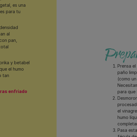
getal, es una
des para tu
 densidad
an al
 con pan,
otal
Prepar
rika y betabel
Prensa el
 que el humo
paño limp
o tan
(como un 
Necesitam
oras enfriado
para que 
Desmorona
procesado
el vinagre
humo líqu
completa
Pasa esta
fécula de