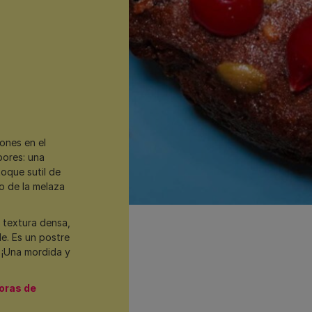
iones en el
bores: una
oque sutil de
o de la melaza
 textura densa,
e. Es un postre
. ¡Una mordida y
horas de