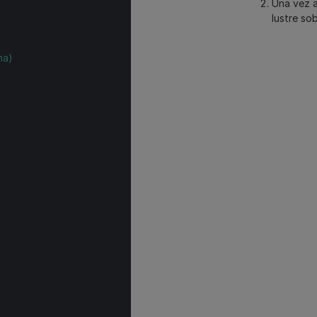
Una vez a
lustre sob
na)