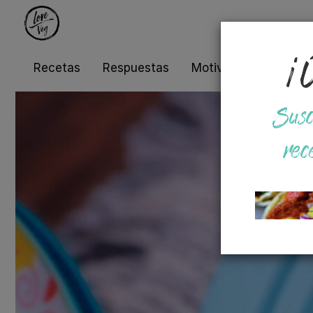
¡Ú
Recetas
Respuestas
Motivos
Salud
Susc
rec