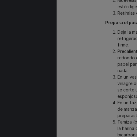
Muévelas 
estén lig
Retíralas
Prepara el pas
Deja la m
refrigera
firme.
Precalien
redondo d
papel par
nada.
En un vas
vinagre d
se corte 
esponjos
En un taz
de manzan
preparast
Tamiza (p
la harina 
bicarbona