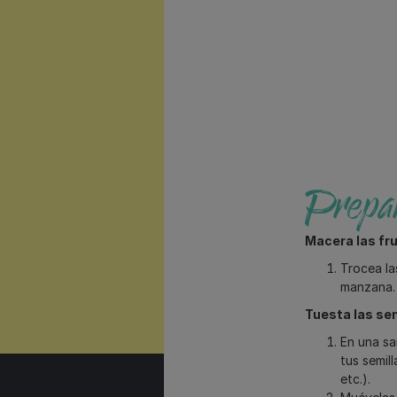
Prepar
Macera las fru
Trocea la
manzana. 
Tuesta las sem
En una sa
tus semill
etc.).