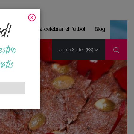
ad!
 de plantas para celebrar el futbol
Blog
estro
United States (ES)
atis