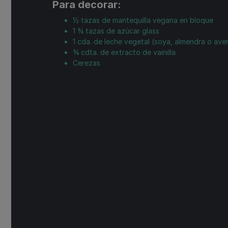
Para decorar:
½
tazas
de mantequilla vegana en bloque
1 ¾
tazas
de azúcar glass
1
cda.
de leche vegetal (soya, almendra o ave
¾
cdta.
de extracto de vainilla
Cerezas