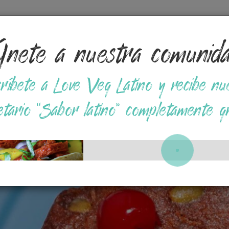
nete a nuestra comunid
Tips
Opciones en Supermercados
Recetas a base
ríbete a Love Veg Latino y recibe nu
etario “Sabor latino” completamente gr