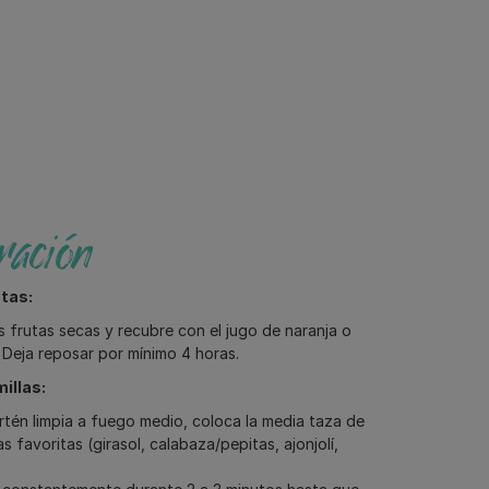
ación
tas:
s frutas secas y recubre con el jugo de naranja o
Deja reposar por mínimo 4 horas.
illas:
rtén limpia a fuego medio, coloca la media taza de
as favoritas (girasol, calabaza/pepitas, ajonjolí,