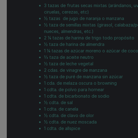
3
tazas
de frutas secas mixtas (arándanos, u
ciruelas, cerezas, etc)
½
tazas
de jugo de naranja o manzana
½
taza
de semillas mixtas (girasol, calabaza/pe
nueces, almendras, etc.)
2 ¼
tazas
de harina de trigo todo propósito
½
taza
de harina de almendra
1 ¼
tazas
de azúcar moreno o azúcar de coc
⅔
taza
de aceite neutro
½
taza
de leche vegetal
2
cdas.
de vinagre de manzana
½
taza
de puré de manzana sin azúcar
1
cda.
de melaza oscura o browning
1
cdta.
de polvo para hornear
1
cdta.
de bicarbonato de sodio
½
cdta.
de sal
1
cdta.
de canela
½
cdta.
de clavo de olor
½
cdta.
de nuez moscada
1
cdta.
de allspice