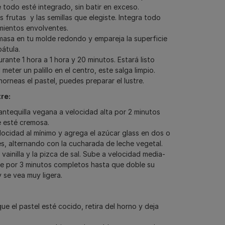
 todo esté integrado, sin batir en exceso.
s frutas y las semillas que elegiste. Integra todo
ientos envolventes.
 masa en tu molde redondo y empareja la superficie
pátula.
rante 1 hora a 1 hora y 20 minutos. Estará listo
meter un palillo en el centro, este salga limpio.
horneas el pastel, puedes preparar el lustre.
re:
antequilla vegana a velocidad alta por 2 minutos
 esté cremosa.
elocidad al mínimo y agrega el azúcar glass en dos o
es, alternando con la cucharada de leche vegetal.
 vainilla y la pizca de sal. Sube a velocidad media-
te por 3 minutos completos hasta que doble su
 se vea muy ligera.
ue el pastel esté cocido, retira del horno y deja