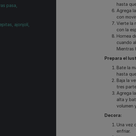
hasta que
vas pasa,
Agrega la
con movim
Vierte la
pitas, ajonjolí,
con la es
Hornea du
cuando al 
Mientras 
o
Prepara el lust
Bate la m
hasta que
Baja la v
tres part
Agrega la
alta y ba
volumen y
Decora:
Una vez q
enfriar.