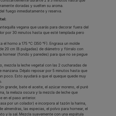
constantemente durante 2 a 3 minutos hasta que
eramente doradas y suelten su aroma.
 del fuego inmediatamente y reserva.
tel:
antequilla vegana que usarás para decorar fuera del
dor por 30 minutos hasta que esté templada pero
ta el horno a 175 °C (350 °F). Engrasa un molde
e 20 cm (8 pulgadas) de diámetro y fórralo con
a hornear (fondo y paredes) para que no se pegue
o, mezcla la leche vegetal con las 2 cucharadas de
e manzana. Déjalo reposar por 5 minutos hasta que
un poco. Esto ayudará a que el queque quede muy
o.
ón grande, bate el aceite, el azúcar moreno, el puré
a, la melaza oscura y la mezcla de leche que
e en el paso anterior.
asa por un colador) e incorpora al tazón la harina,
de almendras, las especias, el polvo para hornear, el
to y la sal. Mezcla suavemente con una espátula