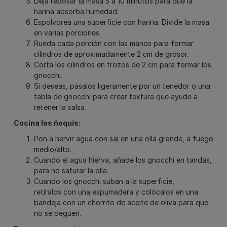
Deja reposar la masa 5 a 10 minutos para que la
harina absorba humedad.
Espolvorea una superficie con harina. Divide la masa
en varias porciones.
Rueda cada porción con las manos para formar
cilindros de aproximadamente 2 cm de grosor.
Corta los cilindros en trozos de 2 cm para formar los
gnocchi.
Si deseas, pásalos ligeramente por un tenedor o una
tabla de gnocchi para crear textura que ayude a
retener la salsa.
Cocina los ñoquis:
Pon a hervir agua con sal en una olla grande, a fuego
medio/alto.
Cuando el agua hierva, añade los gnocchi en tandas,
para no saturar la olla.
Cuando los gnocchi suban a la superficie,
retíralos con una espumadera y colócalos en una
bandeja con un chorrito de aceite de oliva para que
no se peguen.