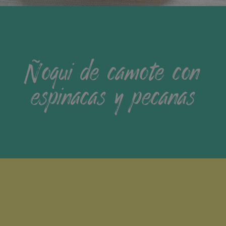
Ñoqui de camote con
espinacas y pecanas