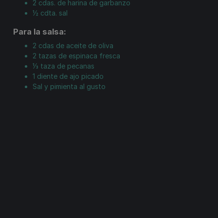
2
cdas.
de harina de garbanzo
½
cdta.
sal
Para la salsa:
2
cdas
de aceite de oliva
2
tazas
de espinaca fresca
⅓
taza
de pecanas
1
diente
de ajo picado
Sal y pimienta al gusto