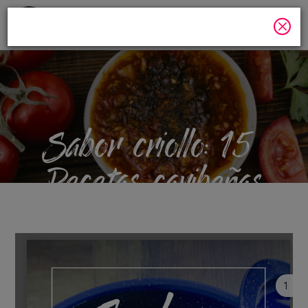
Menú
Sabor criollo: 15
Recetas caribeñas
plant-based
1