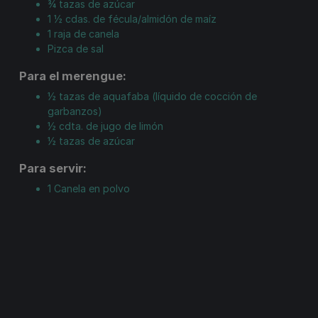
¾
tazas
de azúcar
1 ½
cdas.
de fécula/almidón de maíz
1
raja
de canela
Pizca de sal
Para el merengue:
½
tazas
de aquafaba (líquido de cocción de
garbanzos)
½
cdta.
de jugo de limón
½
tazas
de azúcar
Para servir:
1
Canela en polvo