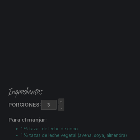
Ingredientes
+
PORCIONES:
-
Para el manjar:
1 ⅔
tazas
de leche de coco
1 ⅔
tazas
de leche vegetal (avena, soya, almendra)