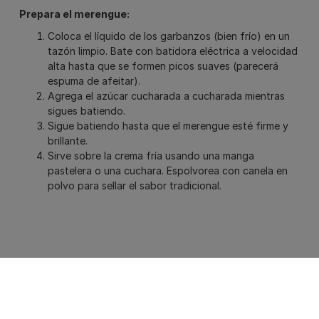
Prepara el merengue:
Coloca el líquido de los garbanzos (bien frío) en un
tazón limpio. Bate con batidora eléctrica a velocidad
alta hasta que se formen picos suaves (parecerá
espuma de afeitar).
Agrega el azúcar cucharada a cucharada mientras
sigues batiendo.
Sigue batiendo hasta que el merengue esté firme y
brillante.
Sirve sobre la crema fría usando una manga
pastelera o una cuchara. Espolvorea con canela en
polvo para sellar el sabor tradicional.