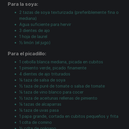
Para la soya:
2
tazas
de soya texturizada (preferiblemente fina o
mediana)
Agua suficiente para hervir
3
dientes
de ajo
1
hoja
de laurel
½
limón (el jugo)
Para el picadillo:
1
cebolla
blanca mediana, picada en cubitos
1
pimiento
verde, picado finamente
4
dientes
de ajo triturados
¼
taza
de salsa de soya
½
taza
de puré de tomate o salsa de tomate
¼
taza
de vino blanco para cocer
½
taza
de aceitunas rellenas de pimiento
¼
tazas
de alcaparras
¼
taza
de uvas pasa
1
papa
grande, cortada en cubitos pequeños y frita
1
cdta
de comino
½
cdta
de orégano